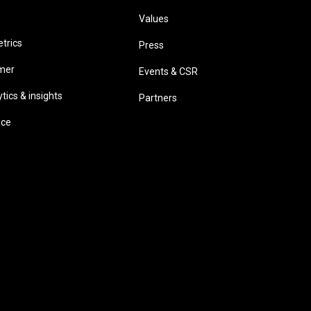
Values
trics
Press
omer
Events & CSR
ics & insights
Partners
ice