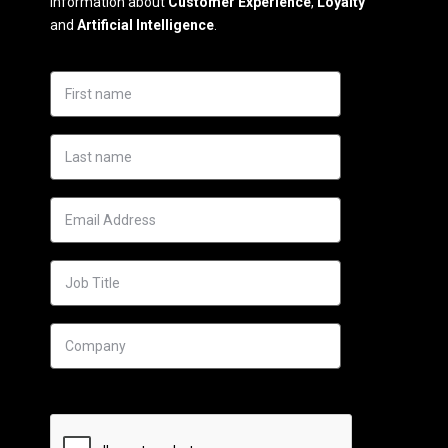
information about
Customer Experience
,
Loyalty
and
Artificial Intelligence
.